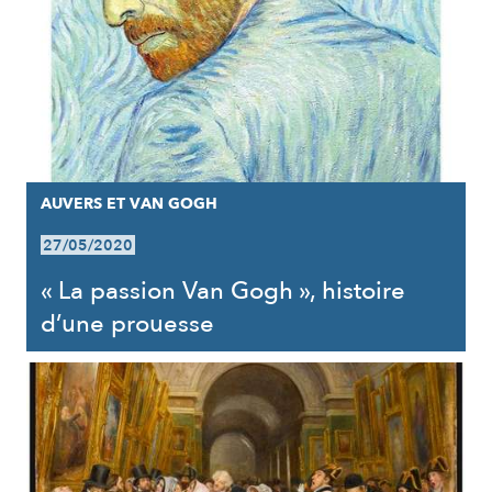
AUVERS ET VAN GOGH
27/05/2020
« La passion Van Gogh », histoire
d’une prouesse