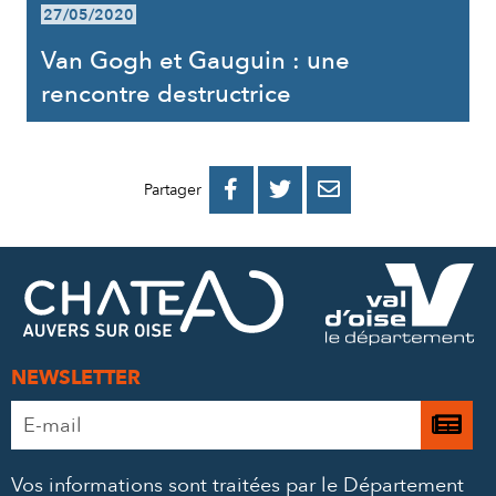
27/05/2020
Van Gogh et Gauguin : une
rencontre destructrice
PARTAGER
PARTAGER
PARTAGER



Partager
SUR
SUR
PAR
FACEBOOK
TWITTER
E-
MAIL
NEWSLETTER
Adresse
Je

e-
m’
mail
Vos informations sont traitées par le Département