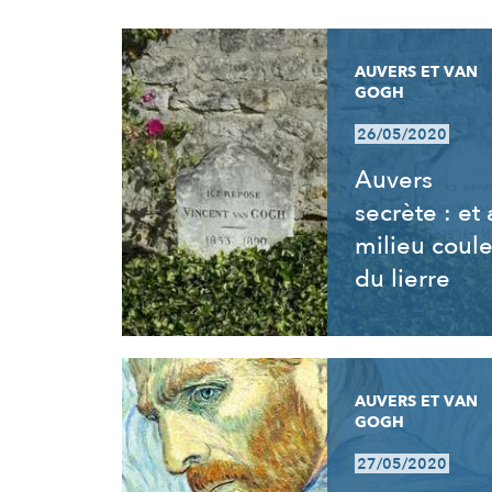
RÉSULTATS
AUVERS ET VAN
GOGH
26/05/2020
Auvers
secrète : et
milieu coul
du lierre
AUVERS ET VAN
GOGH
27/05/2020