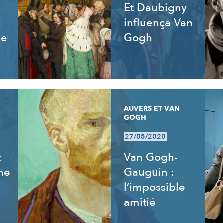
Et Daubigny
influença Van
ne
Gogh
AUVERS ET VAN
GOGH
27/05/2020
t
Van Gogh-
ne
Gauguin :
l’impossible
amitié