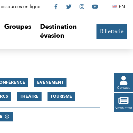
Le
Le
Le
Le
Englis
essources en ligne
EN




Château
Château
Château
Château
Groupes
Destination
Billetterie
sur
sur
sur
sur
évasion
Facebook
Twitter
Instagram
YouTube

ONFÉRENCE
EVÈNEMENT
Contact
RCS
THÉÂTRE
TOURISME

Newsletter
E