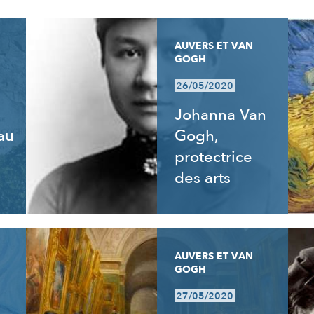
AUVERS ET VAN
GOGH
26/05/2020
Johanna Van
 au
Gogh,
e
protectrice
des arts
AUVERS ET VAN
GOGH
27/05/2020