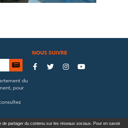
NOUS SUIVRE
Je

Le
Le
Le
Le




m’abonne
Château
Château
Château
Château
partement du
à
ement, pour
la
sur
sur
sur
sur
newsletter
consultez
Facebook
Twitter
Instagram
YouTube
re de partager du contenu sur les réseaux sociaux. Pour en savoir