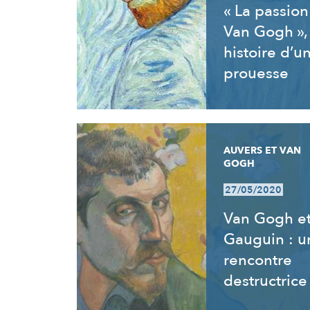
« La passion
Van Gogh »,
histoire d’u
prouesse
AUVERS ET VAN
GOGH
27/05/2020
Van Gogh e
Gauguin : u
rencontre
destructrice