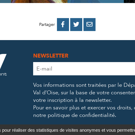
PARTAGER
PARTAGER
PARTAGER



Partager
SUR
SUR
PAR
FACEBOOK
TWITTER
E-
NEWSLETTER
MAIL
Adresse
e-
mail
Vos informations sont traitées par le Dé
*
Val d’Oise, sur la base de votre consent
votre inscription à la newsletter.
Pour en savoir plus et exercer vos droits,
notre politique de confidentialité
.
s pour réaliser des statistiques de visites anonymes et vous permett