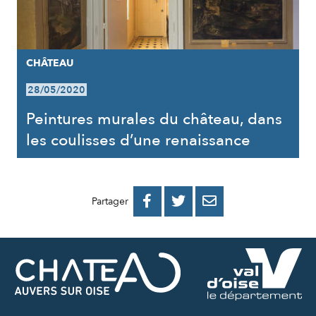
CHÂTEAU
28/05/2020
Peintures murales du château, dans
les coulisses d’une renaissance
PARTAGER
PARTAGER
PARTAGER



Partager
SUR
SUR
PAR
FACEBOOK
TWITTER
E-
MAIL