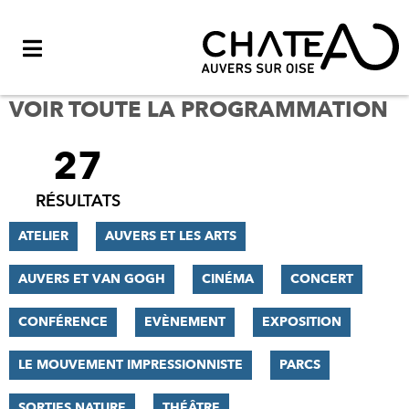
Menu
VOIR TOUTE LA PROGRAMMATION
27
FILTRER
LES
RÉSULTATS
RÉSULTATS
ATELIER
AUVERS ET LES ARTS
AUVERS ET VAN GOGH
CINÉMA
CONCERT
CONFÉRENCE
EVÈNEMENT
EXPOSITION
LE MOUVEMENT IMPRESSIONNISTE
PARCS
SORTIES NATURE
THÉÂTRE