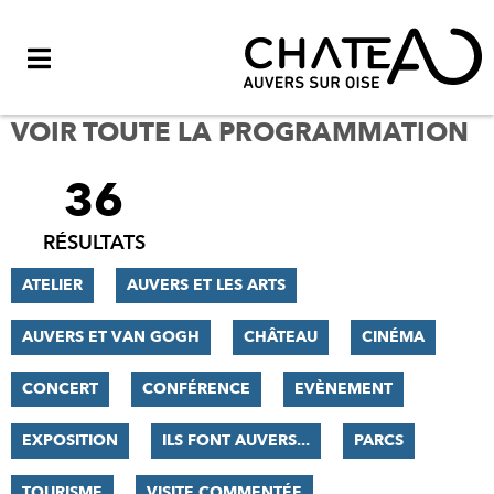
Menu
VOIR TOUTE LA PROGRAMMATION
36
FILTRER
LES
RÉSULTATS
RÉSULTATS
ATELIER
AUVERS ET LES ARTS
AUVERS ET VAN GOGH
CHÂTEAU
CINÉMA
CONCERT
CONFÉRENCE
EVÈNEMENT
EXPOSITION
ILS FONT AUVERS...
PARCS
TOURISME
VISITE COMMENTÉE