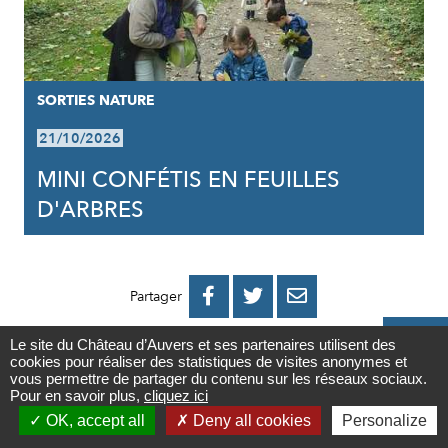
SORTIES NATURE
21/10/2026
MINI CONFÉTIS EN FEUILLES
D'ARBRES
PARTAGER
PARTAGER
PARTAGER



Partager
SUR
SUR
PAR

Le site du Château d’Auvers et ses partenaires utilisent des
cookies pour réaliser des statistiques de visites anonymes et
FACEBOOK
TWITTER
E-
Contact
vous permettre de partager du contenu sur les réseaux sociaux.
Pour en savoir plus,
cliquez ici
MAIL

OK, accept all
Deny all cookies
Personalize
Newsletter