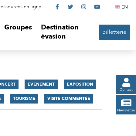
Le
Le
Le
Le
Englis
essources en ligne
EN




Château
Château
Château
Château
Groupes
Destination
Billetterie
sur
sur
sur
sur
évasion
Facebook
Twitter
Instagram
YouTube

ONCERT
EVÈNEMENT
EXPOSITION
Contact
E
TOURISME
VISITE COMMENTÉE

Newsletter