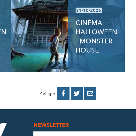
31/10/2026
CINÉMA
EN
HALLOWEEN
- MONSTER
HOUSE
PARTAGER
PARTAGER
PARTAGER



Partager
SUR
SUR
PAR
FACEBOOK
TWITTER
E-
NEWSLETTER
MAIL
Adresse