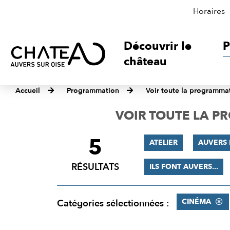
Horaires
Découvrir le
P
château
Accueil
Programmation
Voir toute la programma
VOIR TOUTE LA 
5
FILTRER
ATELIER
AUVERS 
LES
RÉSULTATS
ILS FONT AUVERS...
RÉSULTATS
CINÉMA
Catégories sélectionnées :