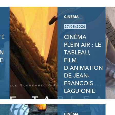
CINÉMA
27/08/2026
TÉ
CINÉMA
PLEIN AIR : LE
ON
TABLEAU,
E
FILM
D'ANIMATION
DE JEAN-
FRANCOIS
LAGUIONIE
CINÉMA