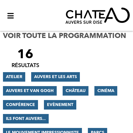
Menu
VOIR TOUTE LA PROGRAMMATION
16
FILTRER
LES
RÉSULTATS
RÉSULTATS
ATELIER
AUVERS ET LES ARTS
AUVERS ET VAN GOGH
CHÂTEAU
CINÉMA
CONFÉRENCE
EVÈNEMENT
ILS FONT AUVERS...
LE MOUVEMENT IMPRESSIONNISTE
PARCS