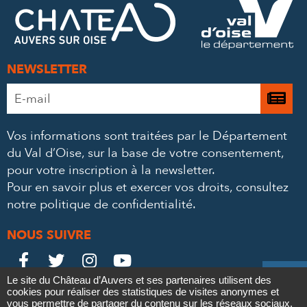
FACEBOOK
TWITTER
E-
MAIL
NEWSLETTER
Adresse
Je

e-
m’
mail
Vos informations sont traitées par le Département
à
*
du Val d’Oise, sur la base de votre consentement,
la
pour votre inscription à la newsletter.
ne
Pour en savoir plus et exercer vos droits,
consultez
notre politique de confidentialité
.
NOUS SUIVRE
Le
Le
Le
Le





Le site du Château d’Auvers et ses partenaires utilisent des
Château
Château
Château
Château
cookies pour réaliser des statistiques de visites anonymes et
Contact
Mentions légales
Politique de confidentialité
Crédits
vous permettre de partager du contenu sur les réseaux sociaux.