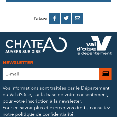
PARTAGER
PARTAGER
PARTAGER



Partager
SUR
SUR
PAR
FACEBOOK
TWITTER
E-
MAIL
NEWSLETTER
Adresse
Je

e-
m’
mail
Vos informations sont traitées par le Département
à
*
du Val d’Oise, sur la base de votre consentement,
la
pour votre inscription à la newsletter.
ne
Pour en savoir plus et exercer vos droits,
consultez
notre politique de confidentialité
.