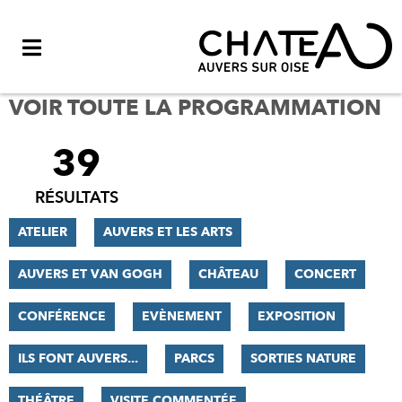
Menu
VOIR TOUTE LA PROGRAMMATION
39
FILTRER
LES
RÉSULTATS
RÉSULTATS
ATELIER
AUVERS ET LES ARTS
AUVERS ET VAN GOGH
CHÂTEAU
CONCERT
CONFÉRENCE
EVÈNEMENT
EXPOSITION
ILS FONT AUVERS...
PARCS
SORTIES NATURE
THÉÂTRE
VISITE COMMENTÉE