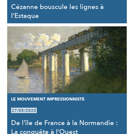
Cézanne bouscule les lignes à
l’Estaque
LE MOUVEMENT IMPRESSIONNISTE
27/05/2020
De l’île de France à la Normandie :
La conquête à l’Ouest