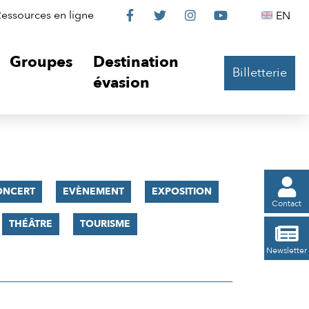
Le
Le
Le
Le
Englis
essources en ligne
EN




Château
Château
Château
Château
Groupes
Destination
Billetterie
sur
sur
sur
sur
évasion
Facebook
Twitter
Instagram
YouTube

ONCERT
EVÈNEMENT
EXPOSITION
Contact
THÉÂTRE
TOURISME

Newsletter