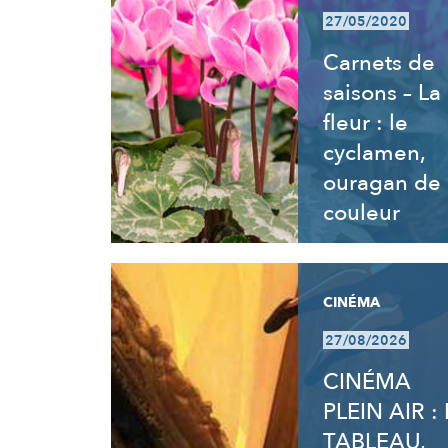
27/05/2020
Carnets de
saisons – La
fleur : le
cyclamen,
ouragan de
couleur
CINÉMA
27/08/2026
CINÉMA
PLEIN AIR : 
TABLEAU,