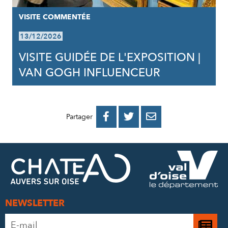
VISITE COMMENTÉE
13/12/2026
VISITE GUIDÉE DE L'EXPOSITION |
VAN GOGH INFLUENCEUR
PARTAGER
PARTAGER
PARTAGER



Partager
SUR
SUR
PAR
FACEBOOK
TWITTER
E-
MAIL
NEWSLETTER
Adresse
Je
