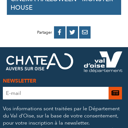
HOUSE
PARTAGER
PARTAGER
PARTAGER



Partager
SUR
SUR
PAR
FACEBOOK
TWITTER
E-
MAIL
NEWSLETTER
Adresse
Je

e-
m’
mail
Vos informations sont traitées par le Département
à
*
du Val d’Oise, sur la base de votre consentement,
la
pour votre inscription à la newsletter.