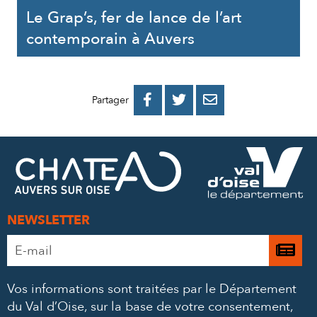
Le Grap’s, fer de lance de l’art
contemporain à Auvers
PARTAGER
PARTAGER
PARTAGER



Partager
SUR
SUR
PAR
FACEBOOK
TWITTER
E-
MAIL
NEWSLETTER
Adresse
Je

e-
m’
mail
Vos informations sont traitées par le Département
à
*
du Val d’Oise, sur la base de votre consentement,