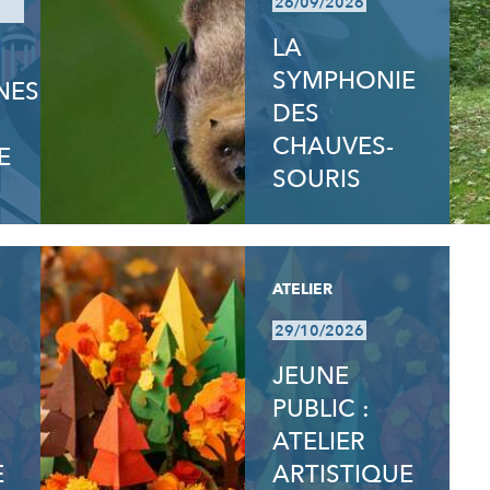
26/09/2026
LA
SYMPHONIE
NES
DES
CHAUVES-
E
SOURIS
ATELIER
29/10/2026
JEUNE
PUBLIC :
ATELIER
E
ARTISTIQUE