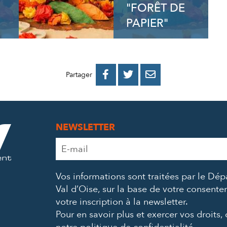
"FORÊT DE
PAPIER"
PARTAGER
PARTAGER
PARTAGER



Partager
SUR
SUR
PAR
FACEBOOK
TWITTER
E-
NEWSLETTER
MAIL
Adresse
e-
mail
Vos informations sont traitées par le Dé
*
Val d’Oise, sur la base de votre consent
votre inscription à la newsletter.
Pour en savoir plus et exercer vos droits,