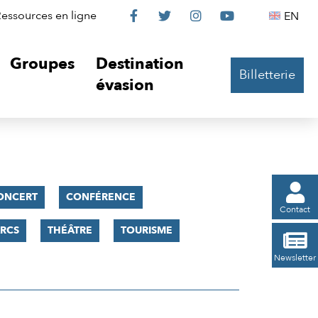
Le
Le
Le
Le
Englis
essources en ligne
EN




Château
Château
Château
Château
Groupes
Destination
Billetterie
sur
sur
sur
sur
évasion
Facebook
Twitter
Instagram
YouTube

ONCERT
CONFÉRENCE
Contact
RCS
THÉÂTRE
TOURISME

Newsletter