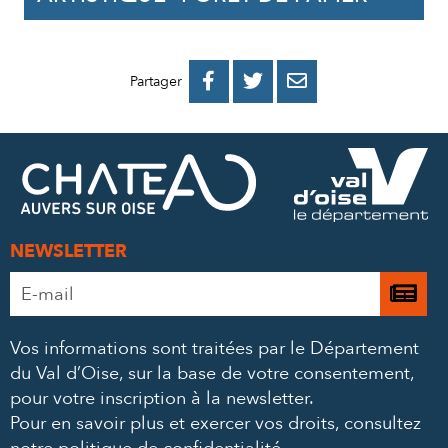
PARTAGER
PARTAGER
PARTAGER



Partager
SUR
SUR
PAR
FACEBOOK
TWITTER
E-
MAIL
NEWSLETTER
Adresse
Je

e-
m’
mail
Vos informations sont traitées par le Département
à
*
du Val d’Oise, sur la base de votre consentement,
la
pour votre inscription à la newsletter.
ne
Pour en savoir plus et exercer vos droits,
consultez