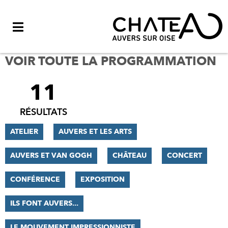
Menu
VOIR TOUTE LA PROGRAMMATION
11
FILTRER
LES
RÉSULTATS
RÉSULTATS
ATELIER
AUVERS ET LES ARTS
AUVERS ET VAN GOGH
CHÂTEAU
CONCERT
CONFÉRENCE
EXPOSITION
ILS FONT AUVERS...
LE MOUVEMENT IMPRESSIONNISTE