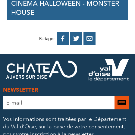
CINÉMA HALLOWEEN - MONSTER
HOUSE
PARTAGER
PARTAGER
PARTAGER



Partager
SUR
SUR
PAR
FACEBOOK
TWITTER
E-
MAIL
NEWSLETTER
Adresse
Je

e-
m’
mail
Vos informations sont traitées par le Département
à
*
du Val d’Oise, sur la base de votre consentement,
la
pour votre inscription à la newsletter.