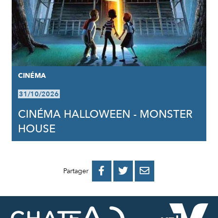
CINÉMA
31/10/2026
CINÉMA HALLOWEEN - MONSTER
HOUSE
PARTAGER
PARTAGER
PARTAGER



Partager
SUR
SUR
PAR
FACEBOOK
TWITTER
E-