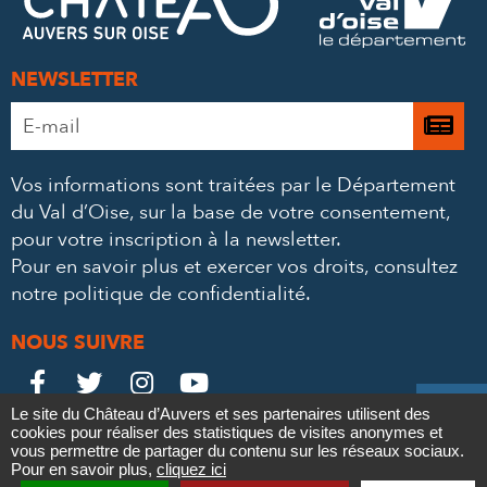
MAIL
NEWSLETTER
Adresse
Je

e-
m’
mail
Vos informations sont traitées par le Département
à
*
du Val d’Oise, sur la base de votre consentement,
la
pour votre inscription à la newsletter.
ne
Pour en savoir plus et exercer vos droits,
consultez
notre politique de confidentialité
.
NOUS SUIVRE
Le
Le
Le
Le





Le site du Château d’Auvers et ses partenaires utilisent des
Château
Château
Château
Château
cookies pour réaliser des statistiques de visites anonymes et
Contact
Mentions légales
Politique de confidentialité
Crédits
vous permettre de partager du contenu sur les réseaux sociaux.
Partenaires & Mécènes
Recrutement
Marchés publics
sur
sur
sur
sur
Pour en savoir plus,
cliquez ici
