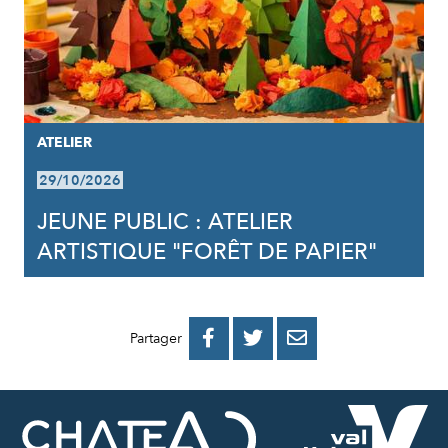
ATELIER
29/10/2026
JEUNE PUBLIC : ATELIER
ARTISTIQUE "FORÊT DE PAPIER"
PARTAGER
PARTAGER
PARTAGER



Partager
SUR
SUR
PAR
FACEBOOK
TWITTER
E-
MAIL