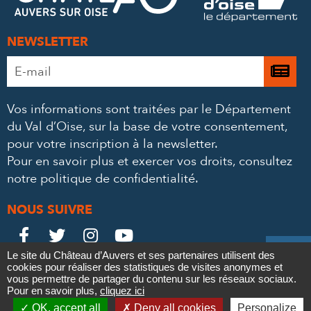
NEWSLETTER
Adresse
Je

e-
m’
mail
Vos informations sont traitées par le Département
à
*
du Val d’Oise, sur la base de votre consentement,
la
pour votre inscription à la newsletter.
ne
Pour en savoir plus et exercer vos droits,
consultez
notre politique de confidentialité
.
NOUS SUIVRE
Le
Le
Le
Le





Le site du Château d’Auvers et ses partenaires utilisent des
Château
Château
Château
Château
cookies pour réaliser des statistiques de visites anonymes et
Contact
Mentions légales
Politique de confidentialité
Crédits
vous permettre de partager du contenu sur les réseaux sociaux.
Partenaires & Mécènes
Recrutement
Marchés publics
sur
sur
sur
sur
Pour en savoir plus,
cliquez ici

Plan du site
OK, accept all
Deny all cookies
Personalize