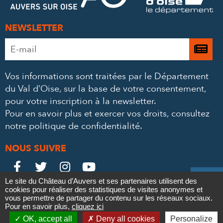
NEWSLETTER
Adresse
Je

e-
m’
mail
Vos informations sont traitées par le Département
à
*
du Val d’Oise, sur la base de votre consentement,
la
pour votre inscription à la newsletter.
ne
Pour en savoir plus et exercer vos droits,
consultez
notre politique de confidentialité
.
NOUS SUIVRE
Le
Le
Le
Le





Le site du Château d’Auvers et ses partenaires utilisent des
Château
Château
Château
Château
cookies pour réaliser des statistiques de visites anonymes et
Contact
Mentions légales
Politique de confidentialité
Crédits
vous permettre de partager du contenu sur les réseaux sociaux.
Partenaires & Mécènes
Recrutement
Marchés publics
sur
sur
sur
sur
Pour en savoir plus,
cliquez ici

Plan du site
OK, accept all
Deny all cookies
Personalize