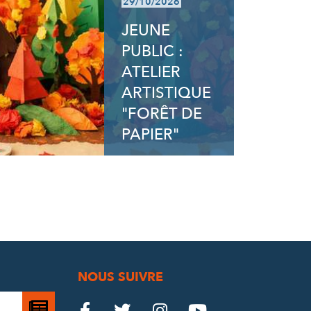
29/10/2026
JEUNE
PUBLIC :
ATELIER
ARTISTIQUE
"FORÊT DE
PAPIER"
NOUS SUIVRE
Je

Le
Le
Le
Le



