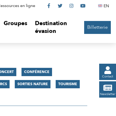
Le
Le
Le
Le
Englis
essources en ligne
EN




Château
Château
Château
Château
Groupes
Destination
Billetterie
sur
sur
sur
sur
évasion
Facebook
Twitter
Instagram
YouTube

ONCERT
CONFÉRENCE
Contact
RCS
SORTIES NATURE
TOURISME

Newsletter