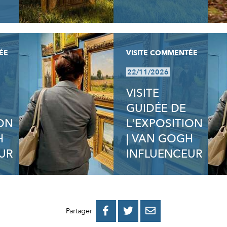
ÉE
VISITE COMMENTÉE
22/11/2026
VISITE
GUIDÉE DE
ION
L'EXPOSITION
H
| VAN GOGH
UR
INFLUENCEUR
PARTAGER
PARTAGER
PARTAGER



Partager