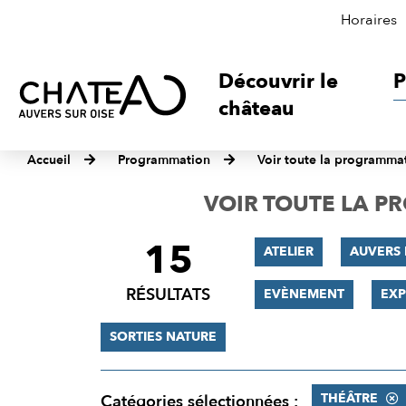
Horaires
Découvrir le
P
château
Accueil
Programmation
Voir toute la programma
VOIR TOUTE LA 
15
FILTRER
ATELIER
AUVERS 
LES
RÉSULTATS
EVÈNEMENT
EXP
RÉSULTATS
SORTIES NATURE
THÉÂTRE
Catégories sélectionnées :