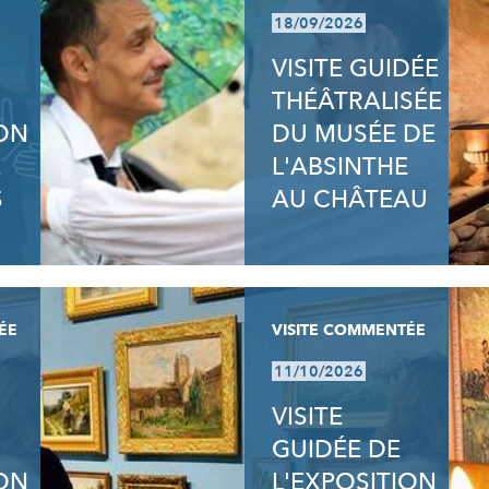
18/09/2026
VISITE GUIDÉE
THÉÂTRALISÉE
ION
DU MUSÉE DE
E
L'ABSINTHE
S
AU CHÂTEAU
ÉE
VISITE COMMENTÉE
11/10/2026
VISITE
GUIDÉE DE
ION
L'EXPOSITION