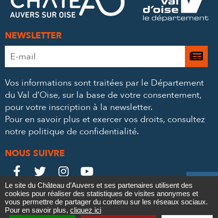
MAIL
NEWSLETTER
Adresse
Je

e-
m’
mail
Vos informations sont traitées par le Département
à
*
du Val d’Oise, sur la base de votre consentement,
la
pour votre inscription à la newsletter.
ne
Pour en savoir plus et exercer vos droits,
consultez
notre politique de confidentialité
.
NOUS SUIVRE
Le
Le
Le
Le





Le site du Château d’Auvers et ses partenaires utilisent des
Château
Château
Château
Château
cookies pour réaliser des statistiques de visites anonymes et
Contact
Mentions légales
Politique de confidentialité
Crédits
vous permettre de partager du contenu sur les réseaux sociaux.
Partenaires & Mécènes
Recrutement
Marchés publics
sur
sur
sur
sur
Pour en savoir plus,
cliquez ici
