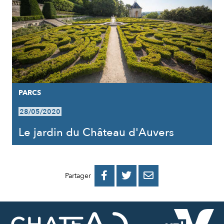
PARCS
28/05/2020
Le jardin du Château d'Auvers
PARTAGER
PARTAGER
PARTAGER



Partager
SUR
SUR
PAR
FACEBOOK
TWITTER
E-