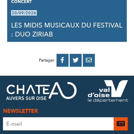
CONCERT
20/09/2026
LES MIDIS MUSICAUX DU FESTIVAL
: DUO ZIRIAB
PARTAGER
PARTAGER
PARTAGER



Partager
SUR
SUR
PAR
FACEBOOK
TWITTER
E-
MAIL
NEWSLETTER
Adresse
Je

e-
m’