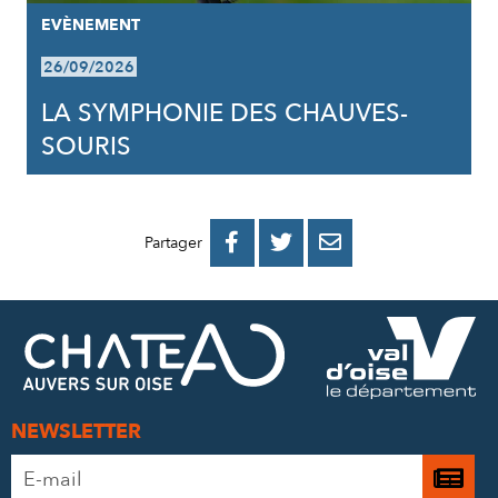
EVÈNEMENT
26/09/2026
LA SYMPHONIE DES CHAUVES-
SOURIS
PARTAGER
PARTAGER
PARTAGER



Partager
SUR
SUR
PAR
FACEBOOK
TWITTER
E-
MAIL
NEWSLETTER
Adresse
Je

e-