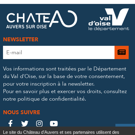
FACEBOOK
TWITTER
E-
MAIL
NEWSLETTER
Adresse
Je

e-
m’
mail
Vos informations sont traitées par le Département
à
*
du Val d’Oise, sur la base de votre consentement,
la
pour votre inscription à la newsletter.
ne
Pour en savoir plus et exercer vos droits,
consultez
notre politique de confidentialité
.
NOUS SUIVRE
Le
Le
Le
Le





Le site du Château d’Auvers et ses partenaires utilisent des