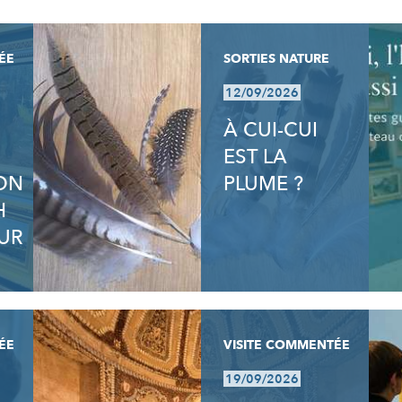
ÉE
SORTIES NATURE
12/09/2026
À CUI-CUI
EST LA
ION
PLUME ?
H
UR
ÉE
VISITE COMMENTÉE
19/09/2026