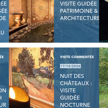
DÉE
VISITE GUIDÉE
SÉE
PATRIMOINE &
DE
ARCHITECTURE
AU
ÉE
VISITE COMMENTÉE
17/10/2026
NUIT DES
CHÂTEAUX :
ION
VISITE
H
GUIDÉE
UR
NOCTURNE