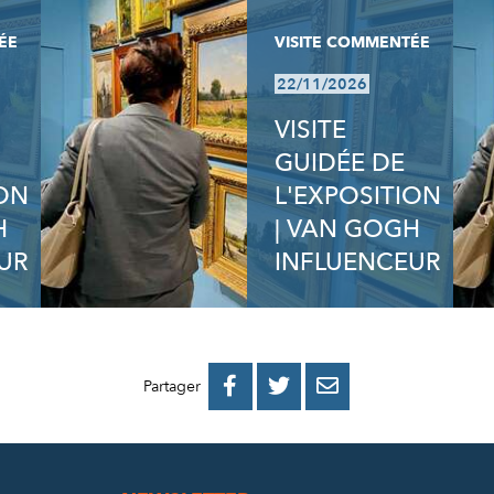
ÉE
VISITE COMMENTÉE
22/11/2026
VISITE
GUIDÉE DE
ION
L'EXPOSITION
H
| VAN GOGH
UR
INFLUENCEUR
PARTAGER
PARTAGER
PARTAGER



Partager
SUR
SUR
PAR
FACEBOOK
TWITTER
E-