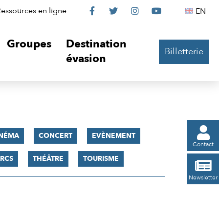
Le
Le
Le
Le
Englis
essources en ligne
EN




Château
Château
Château
Château
Groupes
Destination
Billetterie
sur
sur
sur
sur
évasion
Facebook
Twitter
Instagram
YouTube

INÉMA
CONCERT
EVÈNEMENT
Contact
RCS
THÉÂTRE
TOURISME

Newsletter