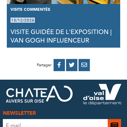
VISITE COMMENTÉE
13/12/2026
VISITE GUIDÉE DE L'EXPOSITION |
VAN GOGH INFLUENCEUR
PARTAGER
PARTAGER
PARTAGER



Partager
SUR
SUR
PAR
FACEBOOK
TWITTER
E-
MAIL
NEWSLETTER
Adresse
Je
