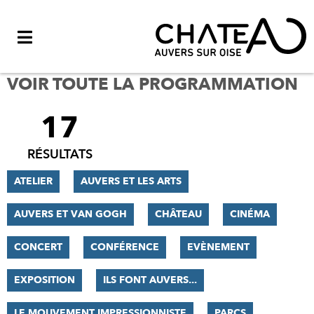
Menu
VOIR TOUTE LA PROGRAMMATION
17
FILTRER
LES
RÉSULTATS
RÉSULTATS
ATELIER
AUVERS ET LES ARTS
AUVERS ET VAN GOGH
CHÂTEAU
CINÉMA
CONCERT
CONFÉRENCE
EVÈNEMENT
EXPOSITION
ILS FONT AUVERS...
LE MOUVEMENT IMPRESSIONNISTE
PARCS