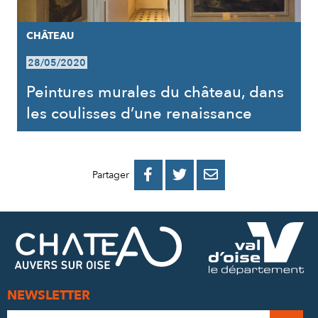
CHÂTEAU
28/05/2020
Peintures murales du château, dans
les coulisses d’une renaissance
PARTAGER
PARTAGER
PARTAGER



Partager
SUR
SUR
PAR
FACEBOOK
TWITTER
E-
MAIL
NEWSLETTER