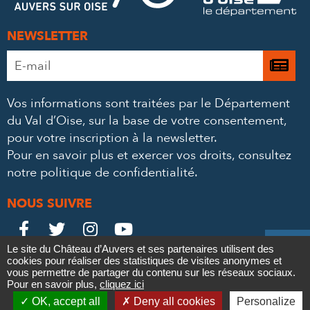
NEWSLETTER
Adresse
Je

e-
m’
mail
Vos informations sont traitées par le Département
à
*
du Val d’Oise, sur la base de votre consentement,
la
pour votre inscription à la newsletter.
ne
Pour en savoir plus et exercer vos droits,
consultez
notre politique de confidentialité
.
NOUS SUIVRE
Le
Le
Le
Le





Le site du Château d’Auvers et ses partenaires utilisent des
Château
Château
Château
Château
cookies pour réaliser des statistiques de visites anonymes et
Contact
Mentions légales
Politique de confidentialité
Crédits
vous permettre de partager du contenu sur les réseaux sociaux.
Partenaires & Mécènes
Recrutement
Marchés publics
sur
sur
sur
sur
Pour en savoir plus,
cliquez ici

Plan du site
OK, accept all
Deny all cookies
Personalize