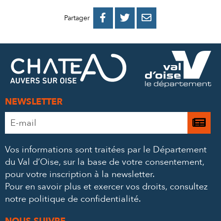
PARTAGER
PARTAGER
PARTAGER



Partager
SUR
SUR
PAR
FACEBOOK
TWITTER
E-
MAIL
NEWSLETTER
Adresse
Je

e-
m’
mail
Vos informations sont traitées par le Département
à
*
du Val d’Oise, sur la base de votre consentement,
la
pour votre inscription à la newsletter.
ne
Pour en savoir plus et exercer vos droits,
consultez
notre politique de confidentialité
.