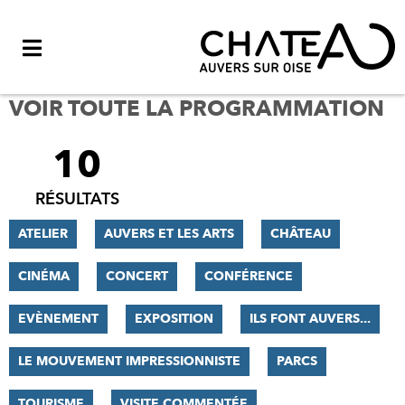
Menu
VOIR TOUTE LA PROGRAMMATION
10
FILTRER
LES
RÉSULTATS
RÉSULTATS
ATELIER
AUVERS ET LES ARTS
CHÂTEAU
CINÉMA
CONCERT
CONFÉRENCE
EVÈNEMENT
EXPOSITION
ILS FONT AUVERS...
LE MOUVEMENT IMPRESSIONNISTE
PARCS
TOURISME
VISITE COMMENTÉE