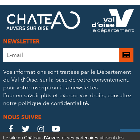
FACEBOOK
TWITTER
E-
MAIL
NEWSLETTER
Adresse
Je

e-
m’
mail
Vos informations sont traitées par le Département
à
*
du Val d’Oise, sur la base de votre consentement,
la
pour votre inscription à la newsletter.
ne
Pour en savoir plus et exercer vos droits,
consultez
notre politique de confidentialité
.
NOUS SUIVRE
Le
Le
Le
Le





Le site du Château d’Auvers et ses partenaires utilisent des