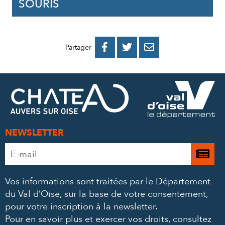
SOURIS
PARTAGER
PARTAGER
PARTAGER



Partager
SUR
SUR
PAR
FACEBOOK
TWITTER
E-
MAIL
NEWSLETTER
Adresse
Je

e-
m’
mail
Vos informations sont traitées par le Département
à
*
du Val d’Oise, sur la base de votre consentement,
la
pour votre inscription à la newsletter.
ne
Pour en savoir plus et exercer vos droits,
consultez