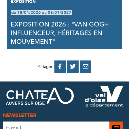
EXPOSITION
du 18/04/2026 au 03/01/2027
EXPOSITION 2026 : "VAN GOGH
INFLUENCEUR, HÉRITAGES EN
MOUVEMENT"
PARTAGER
PARTAGER
PARTAGER



Partager
SUR
SUR
PAR
FACEBOOK
TWITTER
E-
MAIL
NEWSLETTER
Adresse
Je
