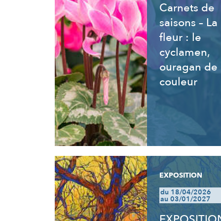
Carnets de
saisons – La
fleur : le
cyclamen,
ouragan de
couleur
EXPOSITION
du 18/04/2026
au 03/01/2027
EXPOSITIO