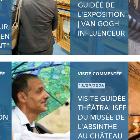
GUIDÉE DE
N
L'EXPOSITION
| VAN GOGH
UR,
INFLUENCEUR
 EN
T"
ÉE
VISITE COMMENTÉE
18/09/2026
VISITE GUIDÉE
THÉÂTRALISÉE
ION
DU MUSÉE DE
E
L'ABSINTHE
S
AU CHÂTEAU