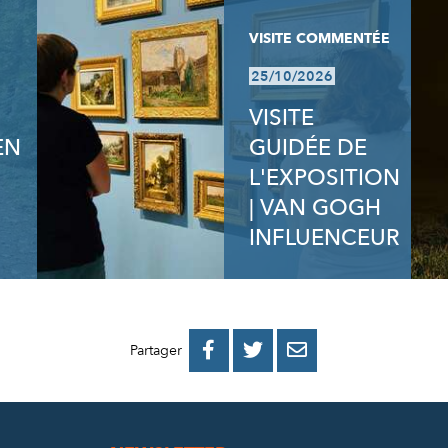
VISITE COMMENTÉE
25/10/2026
VISITE
EN
GUIDÉE DE
L'EXPOSITION
| VAN GOGH
INFLUENCEUR
PARTAGER
PARTAGER
PARTAGER



Partager
SUR
SUR
PAR
FACEBOOK
TWITTER
E-