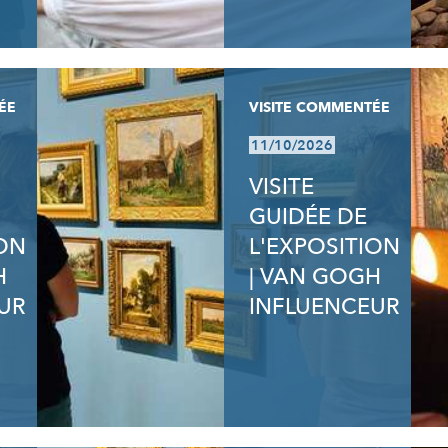
ÉE
VISITE COMMENTÉE
11/10/2026
VISITE
GUIDÉE DE
ION
L'EXPOSITION
H
| VAN GOGH
UR
INFLUENCEUR