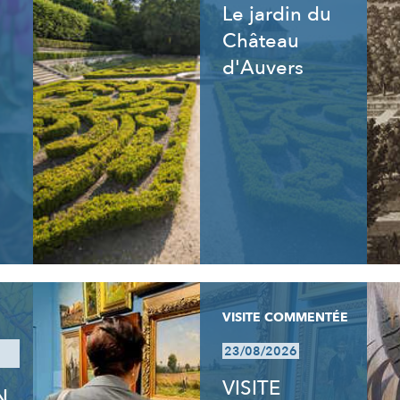
Le jardin du
Château
d'Auvers
VISITE COMMENTÉE
23/08/2026
VISITE
N