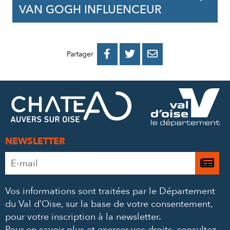
VAN GOGH INFLUENCEUR
PARTAGER
PARTAGER
PARTAGER



Partager
SUR
SUR
PAR
FACEBOOK
TWITTER
E-
MAIL
NEWSLETTER
Adresse
Je

e-
m’
mail
Vos informations sont traitées par le Département
à
*
du Val d’Oise, sur la base de votre consentement,
la
pour votre inscription à la newsletter.
Pour en savoir plus et exercer vos droits,
consultez