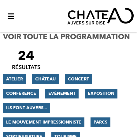
Menu
VOIR TOUTE LA PROGRAMMATION
24
FILTRER
LES
RÉSULTATS
RÉSULTATS
ATELIER
CHÂTEAU
CONCERT
CONFÉRENCE
EVÈNEMENT
EXPOSITION
ILS FONT AUVERS...
LE MOUVEMENT IMPRESSIONNISTE
PARCS
SORTIES NATURE
TOURISME