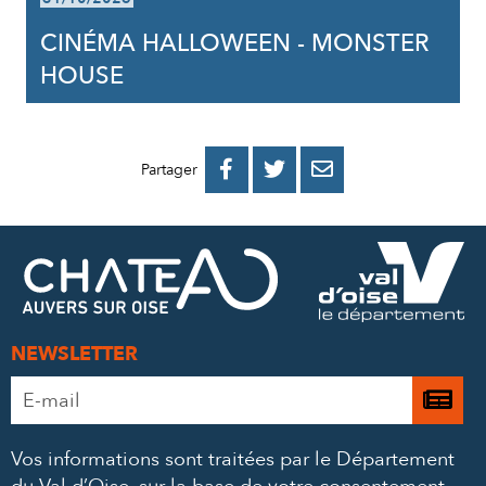
CINÉMA HALLOWEEN - MONSTER
HOUSE
PARTAGER
PARTAGER
PARTAGER



Partager
SUR
SUR
PAR
FACEBOOK
TWITTER
E-
MAIL
NEWSLETTER
Adresse
Je

e-
m’
mail
Vos informations sont traitées par le Département
à
*