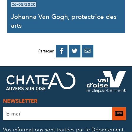
26/05/2020
Johanna Van Gogh, protectrice des
arts
PARTAGER
PARTAGER
PARTAGER



Partager
SUR
SUR
PAR
FACEBOOK
TWITTER
E-
MAIL
NEWSLETTER
Adresse
Je

e-
m’
mail
Vos informations sont traitées par le Département