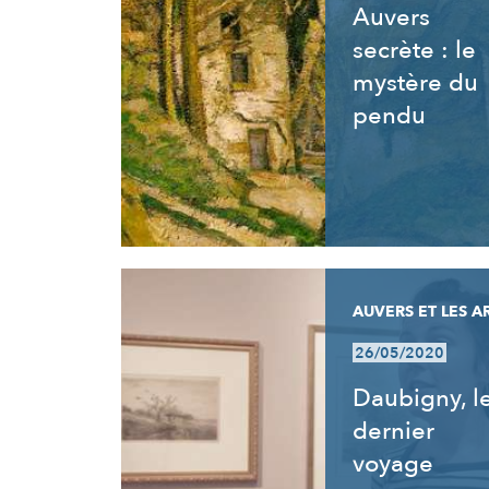
Auvers
secrète : le
mystère du
pendu
AUVERS ET LES A
26/05/2020
Daubigny, l
dernier
voyage