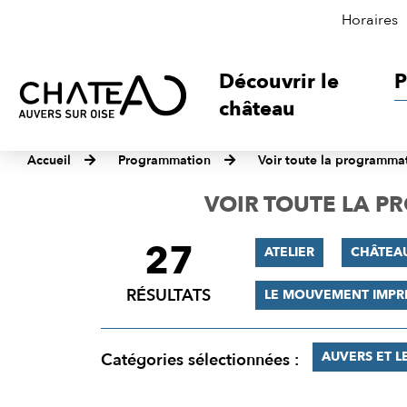
Horaires
Découvrir le
P
château
Accueil
Programmation
Voir toute la programma
VOIR TOUTE LA 
27
FILTRER
ATELIER
CHÂTEA
LES
RÉSULTATS
LE MOUVEMENT IMPR
RÉSULTATS
AUVERS ET L
Catégories sélectionnées :