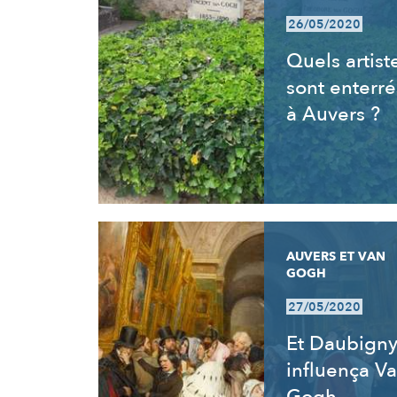
26/05/2020
Quels artist
sont enterré
à Auvers ?
AUVERS ET VAN
GOGH
27/05/2020
Et Daubign
influença V