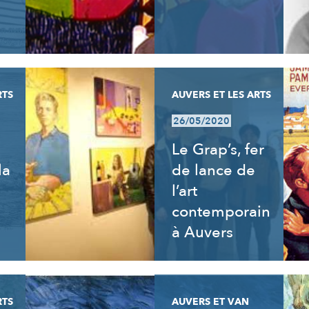
RTS
AUVERS ET LES ARTS
26/05/2020
Le Grap’s, fer
la
de lance de
l’art
contemporain
à Auvers
RTS
AUVERS ET VAN