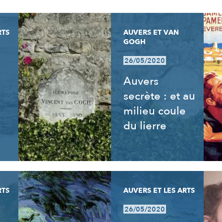
RTS
AUVERS ET VAN
GOGH
26/05/2020
Auvers
secrète : et au
milieu coule
du lierre
RTS
AUVERS ET LES ARTS
26/05/2020