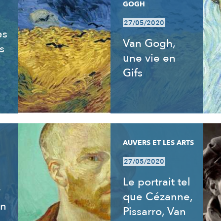
GOGH
27/05/2020
es
Van Gogh,
s
une vie en
Gifs
AUVERS ET LES ARTS
27/05/2020
Le portrait tel
y
que Cézanne,
an
Pissarro, Van