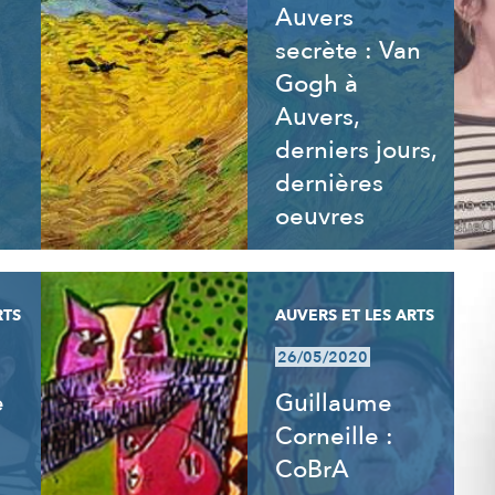
Auvers
secrète : Van
Gogh à
Auvers,
derniers jours,
dernières
oeuvres
RTS
AUVERS ET LES ARTS
26/05/2020
e
Guillaume
Corneille :
CoBrA