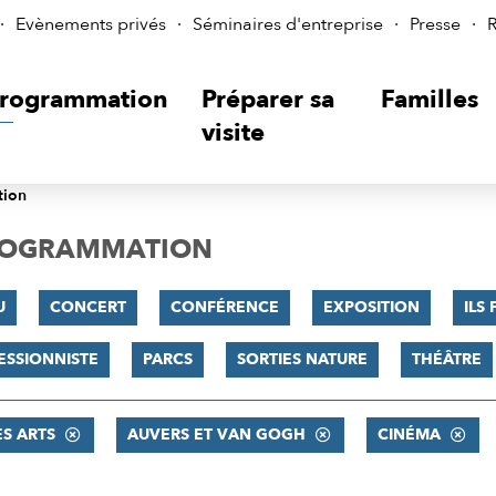
Evènements privés
Séminaires d'entreprise
Presse
R
rogrammation
Préparer sa
Familles
visite
tion
PROGRAMMATION
U
CONCERT
CONFÉRENCE
EXPOSITION
ILS
ESSIONNISTE
PARCS
SORTIES NATURE
THÉÂTRE
ES ARTS
AUVERS ET VAN GOGH
CINÉMA