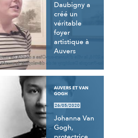
Daubigny a
créé un
véritable
foyer
artistique à
Auvers
AUVERS ET VAN
GOGH
26/05/2020
Johanna Van
Gogh,
protectrice