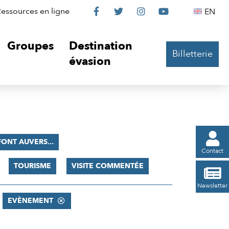
Le
Le
Le
Le
Englis
essources en ligne
EN




Château
Château
Château
Château
Groupes
Destination
Billetterie
sur
sur
sur
sur
évasion
Facebook
Twitter
Instagram
YouTube

 FONT AUVERS...
Contact
TOURISME
VISITE COMMENTÉE

Newsletter
EVÈNEMENT