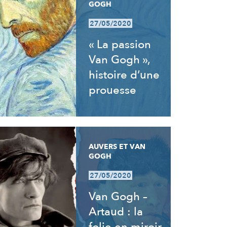
GOGH
27/05/2020
« La passion
Van Gogh »,
histoire d’une
prouesse
AUVERS ET VAN
GOGH
27/05/2020
Van Gogh –
Artaud : la