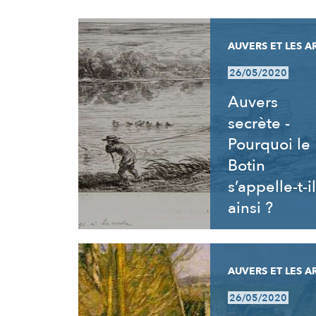
RÉSULTATS
AUVERS ET LES A
26/05/2020
Auvers
secrète -
Pourquoi le
Botin
s’appelle-t-il
ainsi ?
AUVERS ET LES A
26/05/2020