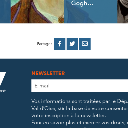
Gogh…
PARTAGER
PARTAGER
PARTAGER



Partager
SUR
SUR
PAR
FACEBOOK
TWITTER
E-
NEWSLETTER
MAIL
Adresse
e-
mail
Vos informations sont traitées par le Dé
*
Val d’Oise, sur la base de votre consent
votre inscription à la newsletter.
Pour en savoir plus et exercer vos droits,