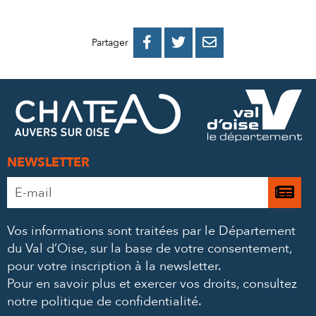
PARTAGER
PARTAGER
PARTAGER



Partager
SUR
SUR
PAR
FACEBOOK
TWITTER
E-
MAIL
NEWSLETTER
Adresse
Je

e-
m’
mail
Vos informations sont traitées par le Département
à
*
du Val d’Oise, sur la base de votre consentement,
la
pour votre inscription à la newsletter.
ne
Pour en savoir plus et exercer vos droits,
consultez
notre politique de confidentialité
.