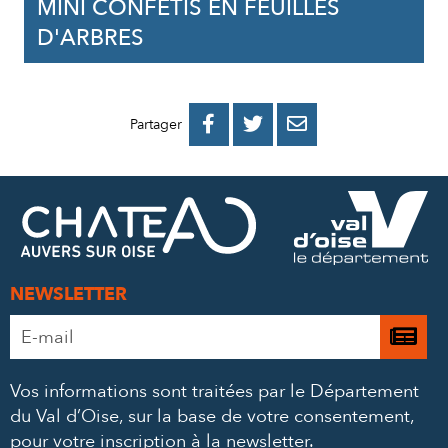
MINI CONFÉTIS EN FEUILLES
D'ARBRES
PARTAGER
PARTAGER
PARTAGER



Partager
SUR
SUR
PAR
FACEBOOK
TWITTER
E-
MAIL
NEWSLETTER
Adresse
Je

e-
m’
mail
Vos informations sont traitées par le Département
à
*
du Val d’Oise, sur la base de votre consentement,
la
pour votre inscription à la newsletter.