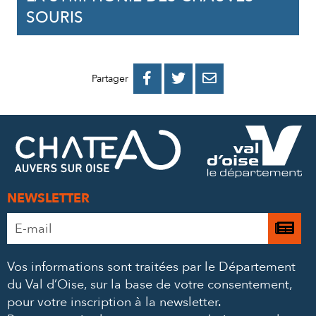
SOURIS
PARTAGER
PARTAGER
PARTAGER



Partager
SUR
SUR
PAR
FACEBOOK
TWITTER
E-
MAIL
NEWSLETTER
Adresse
Je

e-
m’
mail
Vos informations sont traitées par le Département
à
*
du Val d’Oise, sur la base de votre consentement,
la
pour votre inscription à la newsletter.