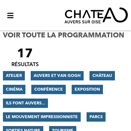
Menu
VOIR TOUTE LA PROGRAMMATION
17
FILTRER
LES
RÉSULTATS
RÉSULTATS
ATELIER
AUVERS ET VAN GOGH
CHÂTEAU
CINÉMA
CONFÉRENCE
EXPOSITION
ILS FONT AUVERS...
LE MOUVEMENT IMPRESSIONNISTE
PARCS
SORTIES NATURE
TOURISME