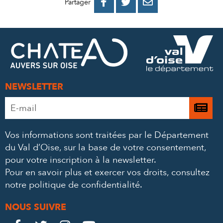
PARTAGER
PARTAGER
PARTAGER



Partager
SUR
SUR
PAR
FACEBOOK
TWITTER
E-
MAIL
NEWSLETTER
Adresse
Je

e-
m’
mail
Vos informations sont traitées par le Département
à
*
du Val d’Oise, sur la base de votre consentement,
la
pour votre inscription à la newsletter.
ne
Pour en savoir plus et exercer vos droits,
consultez
notre politique de confidentialité
.
NOUS SUIVRE