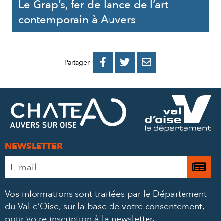
Le Grap’s, fer de lance de l’art
contemporain à Auvers
PARTAGER
PARTAGER
PARTAGER



Partager
SUR
SUR
PAR
FACEBOOK
TWITTER
E-
MAIL
NEWSLETTER
Adresse
Je

e-
m’
mail
Vos informations sont traitées par le Département
à
*
du Val d’Oise, sur la base de votre consentement,
la
pour votre inscription à la newsletter.