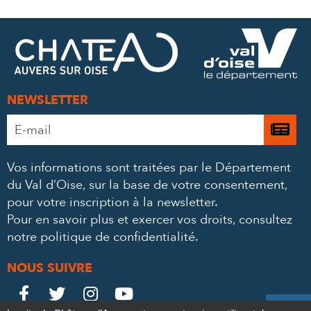
SUR
SUR
PAR
FACEBOOK
TWITTER
E-
MAIL
NEWSLETTER
Adresse
Je

e-
m’
mail
Vos informations sont traitées par le Département
à
*
du Val d’Oise, sur la base de votre consentement,
la
pour votre inscription à la newsletter.
ne
Pour en savoir plus et exercer vos droits,
consultez
notre politique de confidentialité
.
NOUS SUIVRE
Le
Le
Le
Le



