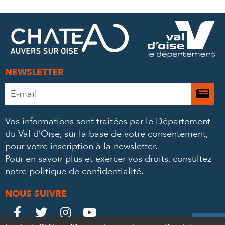
SUR
SUR
PAR
FACEBOOK
TWITTER
E-
MAIL
NEWSLETTER
Adresse
Je

e-
m’
mail
Vos informations sont traitées par le Département
à
*
du Val d’Oise, sur la base de votre consentement,
la
pour votre inscription à la newsletter.
ne
Pour en savoir plus et exercer vos droits,
consultez
notre politique de confidentialité
.
NOUS SUIVRE
Le
Le
Le
Le



