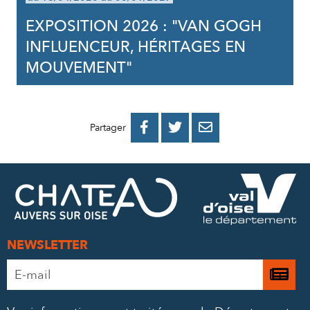
EXPOSITION 2026 : "VAN GOGH
INFLUENCEUR, HÉRITAGES EN
MOUVEMENT"
PARTAGER
PARTAGER
PARTAGER



Partager
SUR
SUR
PAR
FACEBOOK
TWITTER
E-
MAIL
NEWSLETTER
Adresse
Je

e-
m’
mail