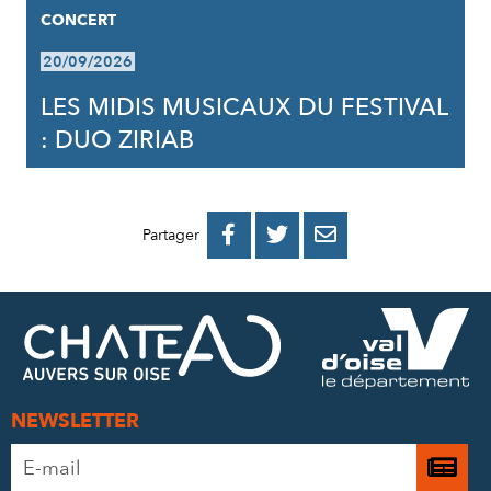
CONCERT
20/09/2026
LES MIDIS MUSICAUX DU FESTIVAL
: DUO ZIRIAB
PARTAGER
PARTAGER
PARTAGER



Partager
SUR
SUR
PAR
FACEBOOK
TWITTER
E-
MAIL
NEWSLETTER
Adresse
Je

e-