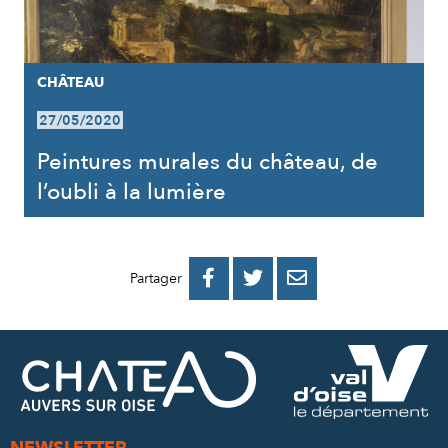
CHÂTEAU
27/05/2020
Peintures murales du château, de
l’oubli à la lumière
PARTAGER
PARTAGER
PARTAGER



Partager
SUR
SUR
PAR
FACEBOOK
TWITTER
E-
MAIL