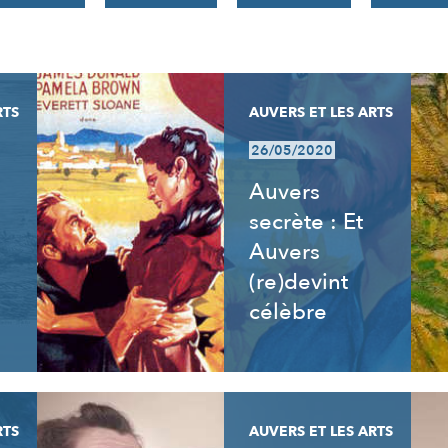
RTS
AUVERS ET LES ARTS
26/05/2020
Auvers
secrète : Et
Auvers
(re)devint
célèbre
RTS
AUVERS ET LES ARTS