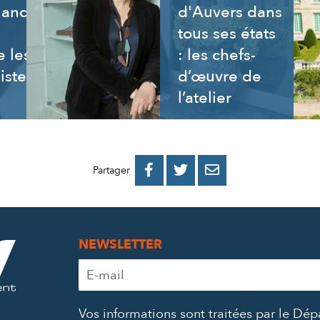
uand
d'Auvers dans
tous ses états
 les
: les chefs-
istes
d’œuvre de
l’atelier
PARTAGER
PARTAGER
PARTAGER



Partager
SUR
SUR
PAR
FACEBOOK
TWITTER
E-
NEWSLETTER
MAIL
Adresse
e-
mail
Vos informations sont traitées par le Dé