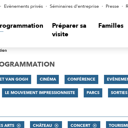
Evènements privés
Séminaires d'entreprise
Presse
R
rogrammation
Préparer sa
Familles
visite
tion
PROGRAMMATION
 ET VAN GOGH
CINÉMA
CONFÉRENCE
EVÈNEME
LE MOUVEMENT IMPRESSIONNISTE
PARCS
SORTIES
ES ARTS
CHÂTEAU
CONCERT
TOURISM