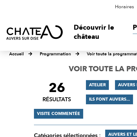
Horaires
Découvrir le
P
château
Accueil
Programmation
Voir toute la programma
VOIR TOUTE LA 
26
FILTRER
ATELIER
AUVERS
LES
RÉSULTATS
ILS FONT AUVERS...
RÉSULTATS
VISITE COMMENTÉE
AUVERS ET L
Catégories sélectionnées :