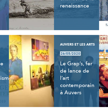
renaissance
AUVERS ET LES ARTS
26/05/2020
de
Le Grap’s, fer
de lance de
isme,
l’art
contemporain
à Auvers