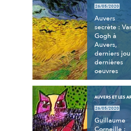
26/05/2020
Auvers
secrète : Va
Gogh à
Auvers,
derniers jou
dernières
oeuvres
AUVERS ET LES A
26/05/2020
Guillaume
Corneille :