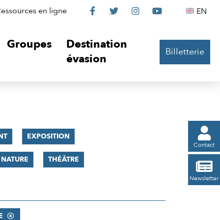
Le
Le
Le
Le
Englis
essources en ligne
EN




Château
Château
Château
Château
Groupes
Destination
Billetterie
sur
sur
sur
sur
évasion
Facebook
Twitter
Instagram
YouTube

NT
EXPOSITION
Contact
 NATURE
THÉÂTRE

Newsletter
E