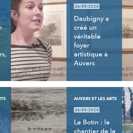
26/05/2020
Daubigny a
n
créé un
véritable
foyer
rs,
artistique à
Auvers
RTS
AUVERS ET LES ARTS
26/05/2020
Le Botin : le
chantier de la