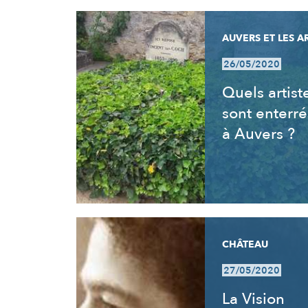
AUVERS ET LES A
26/05/2020
Quels artist
sont enterré
à Auvers ?
CHÂTEAU
27/05/2020
La Vision