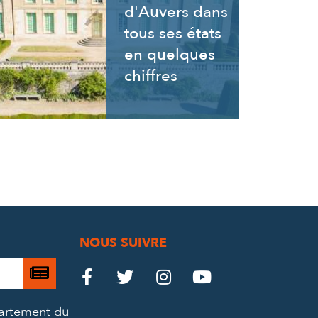
d'Auvers dans
tous ses états
en quelques
chiffres
NOUS SUIVRE
Je

Le
Le
Le
Le




m’abonne
Château
Château
Château
Château
partement du