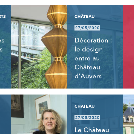
RTS
CHÂTEAU
27/05/2020
es
Décoration :
s
le design
entre au
Château
d'Auvers
CHÂTEAU
27/05/2020
Le Château