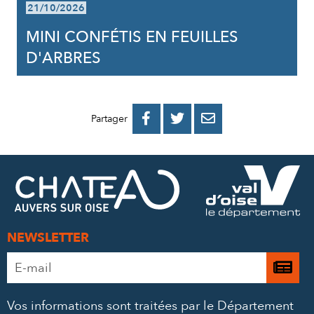
21/10/2026
MINI CONFÉTIS EN FEUILLES
D'ARBRES
PARTAGER
PARTAGER
PARTAGER



Partager
SUR
SUR
PAR
FACEBOOK
TWITTER
E-
MAIL
NEWSLETTER
Adresse
Je

e-
m’
mail
Vos informations sont traitées par le Département
à
*