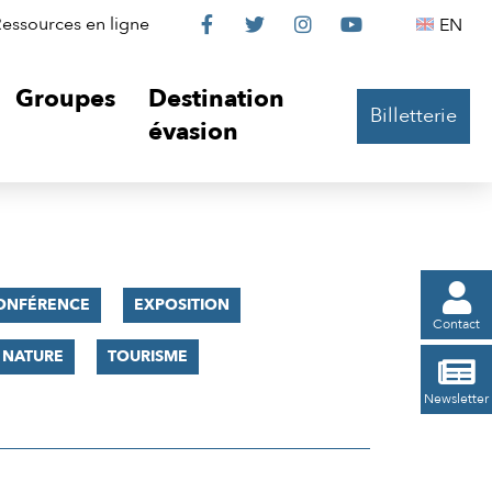
Le
Le
Le
Le
Englis
essources en ligne
EN




Château
Château
Château
Château
Groupes
Destination
Billetterie
sur
sur
sur
sur
évasion
Facebook
Twitter
Instagram
YouTube

ONFÉRENCE
EXPOSITION
Contact
 NATURE
TOURISME

Newsletter