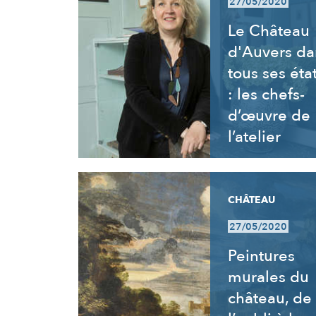
27/05/2020
Le Château
d'Auvers da
tous ses éta
: les chefs-
d’œuvre de
l’atelier
CHÂTEAU
27/05/2020
Peintures
murales du
château, de