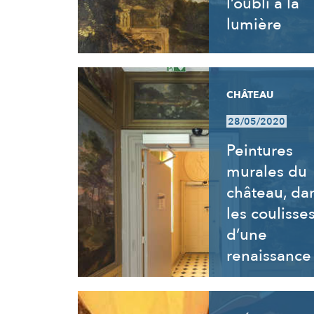
l’oubli à la
lumière
CHÂTEAU
28/05/2020
Peintures
murales du
château, da
les coulisse
d’une
renaissance