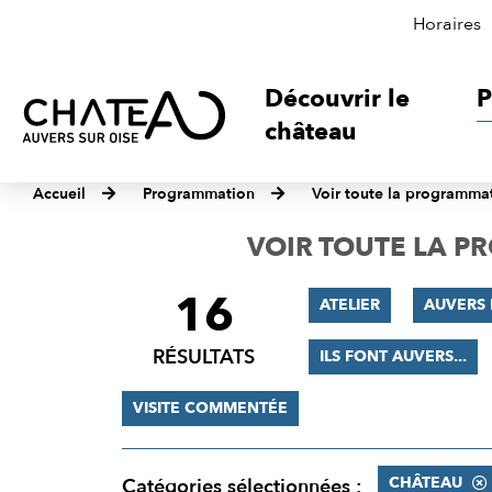
Horaires
Découvrir le
P
château
Accueil
Programmation
Voir toute la programma
VOIR TOUTE LA 
16
FILTRER
ATELIER
AUVERS 
LES
RÉSULTATS
ILS FONT AUVERS...
RÉSULTATS
VISITE COMMENTÉE
CHÂTEAU
Catégories sélectionnées :