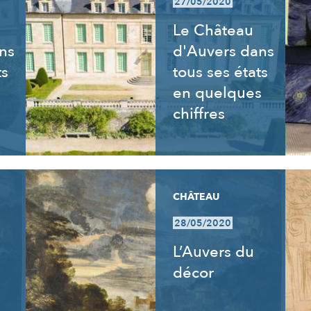
27/05/2020
Le Château
ns
d'Auvers dans
ts
tous ses états
en quelques
chiffres
CHÂTEAU
28/05/2020
L’Auvers du
décor